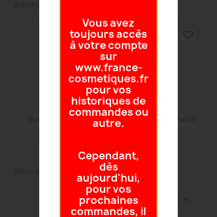
Affichage 1-2 de 2 article(s)
Vous avez
toujours accès
favorite_border
favorite_border
à votre compte
sur
www.france-
cosmetiques.fr
pour vos
historiques de
commandes ou
Aperçu rapide
Aperçu rapide


Gommage Biologic
Gommage Éclat Parfait
autre.
45,50 €
45,50 €
Cependant,
dès
Affichage 1-2 de 2 article(s)
aujourd'hui,
pour vos
prochaines
Retour en haut

commandes, il