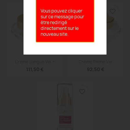
favorite_border
favorite_border
Vous pouvez cliquer
sur ce message pour
être redirigé
directement sur le
nouveau site.
Aperçu rapide
Aperçu rapide


Crème Longue Vie +
Crème Pleine Vie
111,50 €
92,50 €
favorite_border