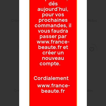
dès
aujourd'hui,
pour vos
prochaines
Aperçu rapide
Aperçu rapide


Crème Youth Perfect
Crème Riche Anti-Rides
commandes, il
Finish
59,50 €
vous faudra
67,00 €
passer par
www.france-
beaute.fr et
favorite_border
favorite_border
créer un
nouveau
compte.
Cordialement
www.france-
Aperçu rapide
Aperçu rapide


beaute.fr
Crème Anti-Rides
Masque Anti-Rides
59,50 €
53,00 €