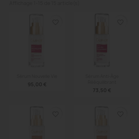
Affichage 1-15 de 15 article(s)
favorite_border
favorite_border
Aperçu rapide
Aperçu rapide


Sérum Nouvelle Vie
Sérum Anti-Âge
Rééquilibrant
95,00 €
73,50 €
favorite_border
favorite_border