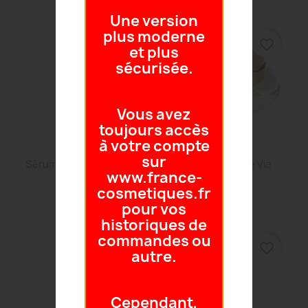
Une version
plus moderne
favorite_border
favorite_border
et plus
sécurisée.
Vous avez
toujours accès
à votre compte
sur
Aperçu rapide
Aperçu rapide


Sérum Anti-Àge Longue
Crème Nouvelle Vie
www.france-
Vie +
78,50 €
cosmetiques.fr
104,50 €
pour vos
historiques de
commandes ou
favorite_border
favorite_border
autre.
Cependant,