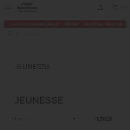
shopping_cart


(0)
search
JEUNESSE
JEUNESSE

FILTRER
Choisir