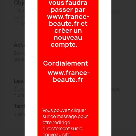
vous faudra
Objectif beauté
passer par
- Nettoie et démaquille tout en douceur tout type
www.france-
de peaux
beaute.fr et
- Procure douceur et confort à la peau
créer un
nouveau
compte.
Actifs Clés
Extrait d'Aloe Vera :
hydrate les couches
supérieures de l'épiderme.
Cordialement
www.france-
beaute.fr
Les conseils de l'experte
S’utilise matin et/ou soir sur l’ensemble du visage
humidifié.
Texture
Vous pouvez cliquer
crème
sur ce message pour
être redirigé
directement sur le
nouveau site.