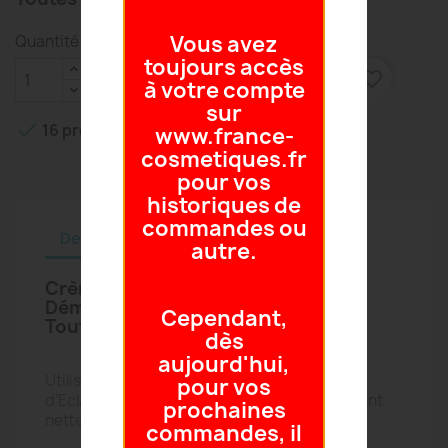
Vous avez
Quantité
toujours accès

favorite_border
AJOUTER AU PANIER
à votre compte
sur

16 produits en stock
www.france-
cosmetiques.fr
pour vos
historiques de
commandes ou
Description
Détails du produit
autre.
Crème Douce Nettoyante et
Démaquillante
Cependant,
Toutes Peaux
dès
aujourd'hui,
Utiliser en complément le Gommage Grain
pour vos
d’Eclat/biologique pour une peau parfaitement
prochaines
nette.
commandes, il