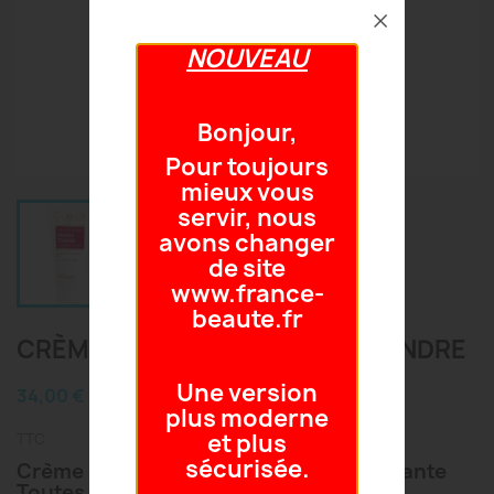
NOUVEAU
Bonjour,
Pour toujours
mieux vous
servir, nous
avons changer
de site
www.france-
beaute.fr
CRÈME NETTOYANTE HYDRA TENDRE
Une version
34,00 €
plus moderne
et plus
TTC
sécurisée.
Crème Douce Nettoyante et Démaquillante
Toutes Peaux