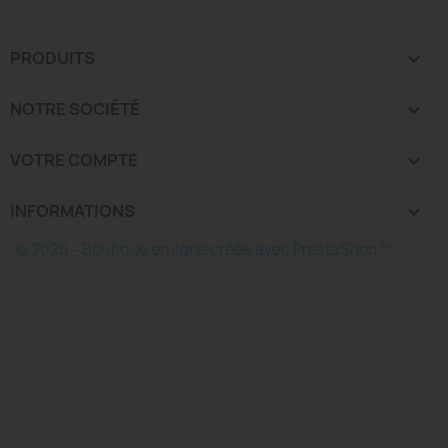
PRODUITS

NOTRE SOCIÉTÉ

VOTRE COMPTE

INFORMATIONS
keyboard_arrow_down
© 2026 - Boutique en ligne créée avec PrestaShop™