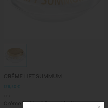
CRÈME LIFT SUMMUM
136,50 €
TTC
Crème "Lifting" Fermeté – Visage