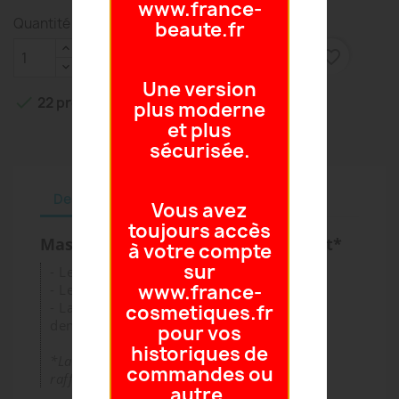
www.france-
Quantité
beaute.fr

favorite_border
AJOUTER AU PANIER
Une version

22 produits en stock
plus moderne
et plus
sécurisée.
Description
Détails du produit
Vous avez
toujours accès
Masque Fermeté "Lifting" immédiat*
à votre compte
sur
- Les traits sont retendus, comme "liftés"
www.france-
- Les rides et ridules sont lissées
- La peau est raffermie, visiblement "plus
cosmetiques.fr
dense"
pour vos
historiques de
*La peau paraît plus jeune. Le visage est
commandes ou
raffermi, comme "lifté".
autre.