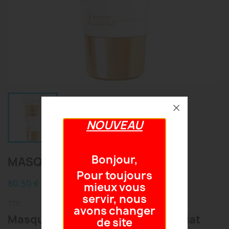
NOUVEAU
Bonjour,
MASQUE LIFT SUMMUM
Pour toujours
80,50 €
mieux vous
servir, nous
TTC
avons changer
Masque Fermeté "Lifting" Immédiat
de site