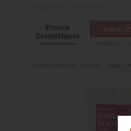
Appelez-nous :
07 68 61 55 99
MARQUES
C
Accueil
Marques
Guinot
Visage
H