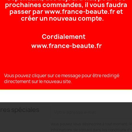
Les Liposomes “Hydroc
prochaines commandes, il vous faudra
microspères utilisées e
passer par www.france-beaute.fr et
pénétration. Ils ont la pa
créer un nouveau compte.
à celle des membranes cel
propriétés exceptionnell
Hydrocyte hydratent l’ép
Cordialement
disposition de la peau, 
www.france-beaute.fr
Les conseils de l'ex
Utilisez deux fois par s
Texture
Crème
Vous pouvez cliquer sur ce message pour être redirigé
directement sur le nouveau site.
res spéciales
Vous pouvez vous désinscrire à tout moment. V
informations de contact dans les conditions d'ut