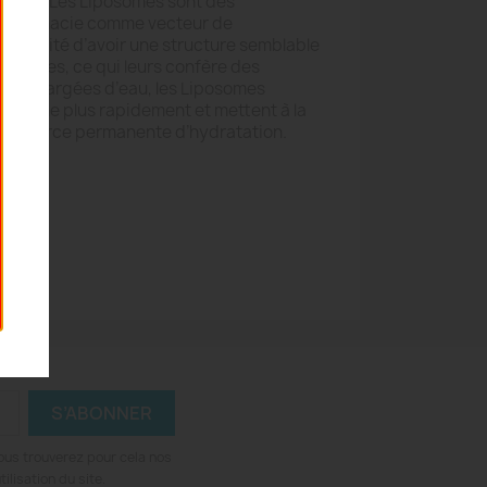
yte”
: Les Liposomes sont des
n pharmacie comme vecteur de
rticularité d’avoir une structure semblable
lulaires, ce qui leurs confère des
es. Chargées d’eau, les Liposomes
iderme plus rapidement et mettent à la
une source permanente d’hydratation.
perte
emaine
ous trouverez pour cela nos
ilisation du site.