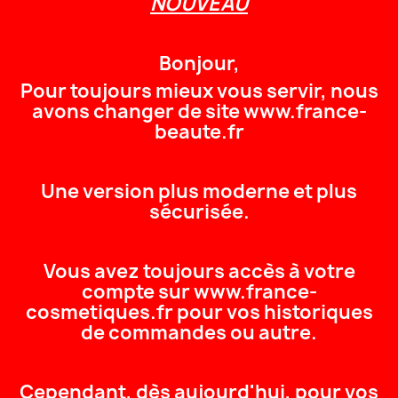
NOUVEAU

AJOUTER

42 produits en stock
Bonjour,
Pour toujours mieux vous servir, nous
avons changer de site www.france-
beaute.fr
Description
Détai
Une version plus moderne et plus
Bain d’Hydratation
sécurisée.
Objectif beauté
Plonge la peau dans un b
Vous avez toujours accès à votre
cellules des couches sup
compte sur www.france-
cosmetiques.fr pour vos historiques
-
Effet hydratant immé
de commandes ou autre.
-
Effet fraîcheu
r
qui raviv
Actifs Clés
Cependant, dès aujourd'hui, pour vos