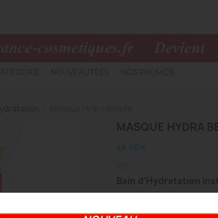
ATÉGORIE
NOUVEAUTÉES
NOS PROMOS
ydratation
Masque Hydra Beauté
MASQUE HYDRA B
48,00 €
TTC
Bain d’Hydratation In
Quantité