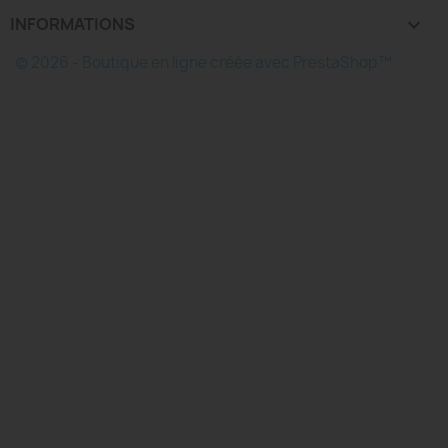
INFORMATIONS
keyboard_arrow_down
© 2026 - Boutique en ligne créée avec PrestaShop™