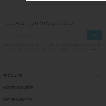
Recevez nos offres spéciales
Vous pouvez vous désinscrire à tout moment. Vous trouverez pour cela
nos informations de contact dans les conditions d'utilisation du site.
PRODUITS

NOTRE SOCIÉTÉ

VOTRE COMPTE
