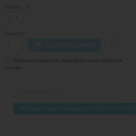
Couleur : 10
Quantité

favorite_border
AJOUTER AU PANIER

Rupture temporaire, expédition sous 1 à 5 jours
ouvrés
PRÉVENEZ-MOI LORSQUE LE PRODUIT EST DISP