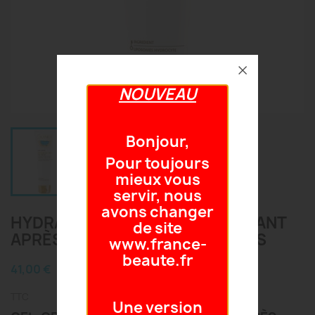
NOUVEAU
Bonjour,
Pour toujours
mieux vous
servir, nous
avons changer
HYDRAZONE GEL-CRÈME APAISANT
de site
APRÈS-SOLEIL VISAGE ET CORPS
www.france-
beaute.fr
41,00 €
TTC
Une version