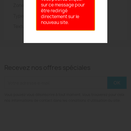
sur ce message pour
Zone ciblée: Visage et Corps
être redirigé
Type de peau: Tous types de peaux
directement sur le
nouveau site.
Texture: Gel-Crème
Recevez nos offres spéciales
Vous pouvez vous désinscrire à tout moment. Vous trouverez pour cela
nos informations de contact dans les conditions d'utilisation du site.